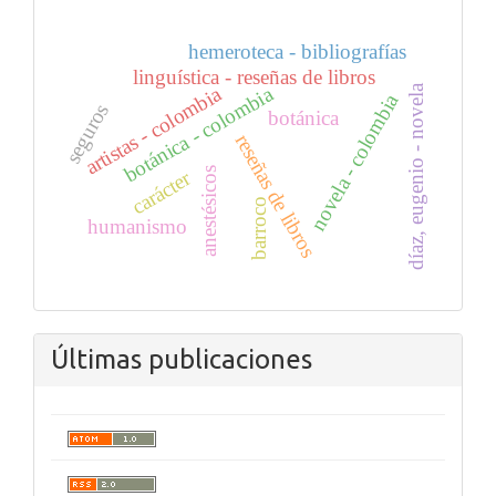
hemeroteca - bibliografías
linguística - reseñas de libros
artistas - colombia
díaz, eugenio - novela
botánica - colombia
novela - colombia
seguros
botánica
reseñas de libros
anestésicos
carácter
barroco
humanismo
Últimas publicaciones