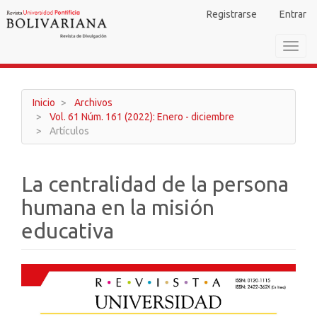
Navegación
Registrarse
Entrar
principal
Contenido
Toggl
principal
navig
Barra
lateral
Inicio
Archivos
Vol. 61 Núm. 161 (2022): Enero - diciembre
Artículos
La centralidad de la persona
humana en la misión
educativa
Barra
lateral
del