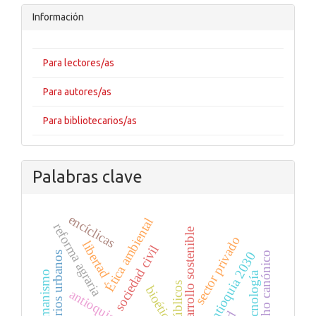
Información
Para lectores/as
Para autores/as
Para bibliotecarios/as
Palabras clave
encíclicas
Ética ambiental
reforma agraria
desarrollo sostenible
sector privado
libertad
sociedad civil
visión antioquia 2030
derecho canónico
imaginarios urbanos
biotecnología
bioética