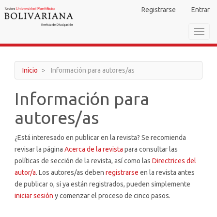
Navegación
Registrarse
Entrar
principal
Contenido
Toggl
principal
navig
Barra
lateral
Inicio
Información para autores/as
Información para
autores/as
¿Está interesado en publicar en la revista? Se recomienda
revisar la página
Acerca de la revista
para consultar las
políticas de sección de la revista, así como las
Directrices del
autor/a
. Los autores/as deben
registrarse
en la revista antes
de publicar o, si ya están registrados, pueden simplemente
iniciar sesión
y comenzar el proceso de cinco pasos.