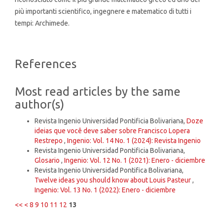
più importanti scientifico, ingegnere e matematico di tutti i
tempi: Archimede.
Article
References
Details
Most read articles by the same
author(s)
Revista Ingenio Universidad Pontificia Bolivariana,
Doze
ideias que você deve saber sobre Francisco Lopera
Restrepo
,
Ingenio: Vol. 14 No. 1 (2024): Revista Ingenio
Revista Ingenio Universidad Pontificia Bolivariana,
Glosario
,
Ingenio: Vol. 12 No. 1 (2021): Enero - diciembre
Revista Ingenio Universidad Pontifica Bolivariana,
Twelve ideas you should know about Louis Pasteur
,
Ingenio: Vol. 13 No. 1 (2022): Enero - diciembre
<<
<
8
9
10
11
12
13