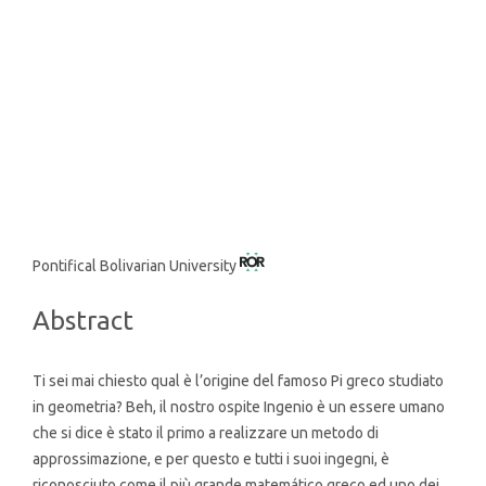
Main
Pontifical Bolivarian University
Article
Abstract
Content
Ti sei mai chiesto qual è l’origine del famoso Pi greco studiato
in geometria? Beh, il nostro ospite Ingenio è un essere umano
che si dice è stato il primo a realizzare un metodo di
approssimazione, e per questo e tutti i suoi ingegni, è
riconosciuto come il più grande matemático greco ed uno dei