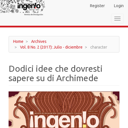
Main
Register
Login
Navigation
Main
Toggl
Content
navig
Sidebar
Home
Archives
Vol. 8 No. 2 (2017): Julio - diciembre
character
Dodici idee che dovresti
sapere su di Archimede
Article
Sidebar