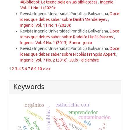
#Bibliobot: La tecnología en las bibliotecas
,
Ingenio:
Vol. 11 No. 1 (2020):
Revista Ingenio Universidad Pontificia Bolivariana,
Doce
ideas que debes saber sobre Dmitri Mendeléyev
,
Ingenio: Vol. 11 No. 1 (2020):
Revista Ingenio Universidad Pontificia Bolivariana,
Doce
ideas que debes saber sobre Rodolfo Llinás Riascos
,
Ingenio: Vol. 4 No. 1 (2013): Enero - junio
Revista Ingenio Universidad Pontificia Bolivariana,
Doce
ideas que debes saber sobre Nicolás François Appert
,
Ingenio: Vol. 7 No. 2 (2016): Julio - diciembre
1
2
3
4
5
6
7
8
9
10
>
>>
Keywords
escherichia coli
orgánico
bibliotecas públicas
emprendimiento
contexto
emprendedor
contaminación
observación
pegante
asia
bacterias