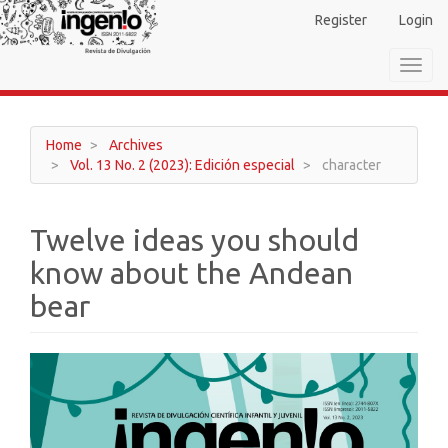
Main
Register
Login
Navigation
Main
Toggl
Content
navig
Sidebar
Home
Archives
Vol. 13 No. 2 (2023): Edición especial
character
Twelve ideas you should
know about the Andean
bear
Article
Sidebar