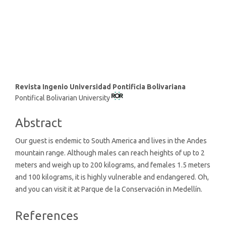
SDG11: Sustainable cities and
communities (1%)
Main
Revista Ingenio Universidad Pontificia Bolivariana
Pontifical Bolivarian University
Article
Content
Abstract
Our guest is endemic to South America and lives in the Andes
mountain range. Although males can reach heights of up to 2
meters and weigh up to 200 kilograms, and females 1.5 meters
and 100 kilograms, it is highly vulnerable and endangered. Oh,
and you can visit it at Parque de la Conservación in Medellín.
Article
References