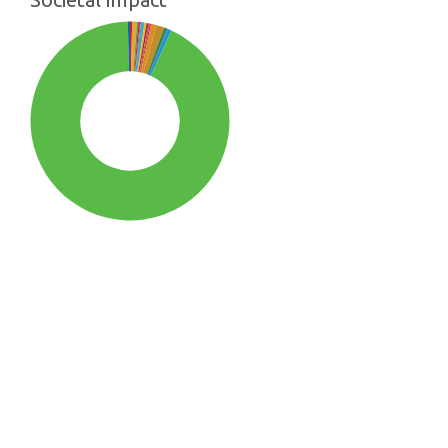
SDG15: Life in Land (93%)
SDG12: Responsible
consumption and production
(1%)