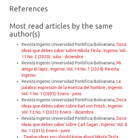
Article
References
Details
Most read articles by the same
author(s)
Revista Ingenio Universidad Pontificia Bolivariana,
Doce
ideas que debes saber sobre Nikola Tesla
,
Ingenio: Vol.
11 No. 2 (2020): Julio - diciembre
Revista Ingenio Universidad Pontificia Bolivariana,
Mi
amigo el lápiz
,
Ingenio: Vol. 14 No. 1 (2024): Revista
Ingenio
Revista ingenio Universidad Pontificia Bolivariana,
La
palabra: expresión de la esencia del hombre
,
Ingenio:
Vol. 1 No. 1 (2005): Enero - junio
Revista Ingenio Universidad Pontificia Bolivariana,
Doce
ideas que debes saber sobre Karl von Frisch
,
Ingenio:
Vol. 12 No. 1 (2021): Enero - diciembre
Revista Ingenio Universidad Pontificia Bolivariana,
Doce
ideas que debes saber sobre Carl Sagan
,
Ingenio: Vol. 6
No. 1 (2015): Enero - junio
,
Twelve ideas you should know about Nikola Tesla
,