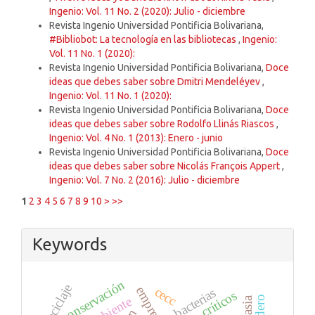
Ingenio: Vol. 11 No. 2 (2020): Julio - diciembre
Revista Ingenio Universidad Pontificia Bolivariana,
#Bibliobot: La tecnología en las bibliotecas
,
Ingenio:
Vol. 11 No. 1 (2020):
Revista Ingenio Universidad Pontificia Bolivariana,
Doce
ideas que debes saber sobre Dmitri Mendeléyev
,
Ingenio: Vol. 11 No. 1 (2020):
Revista Ingenio Universidad Pontificia Bolivariana,
Doce
ideas que debes saber sobre Rodolfo Llinás Riascos
,
Ingenio: Vol. 4 No. 1 (2013): Enero - junio
Revista Ingenio Universidad Pontificia Bolivariana,
Doce
ideas que debes saber sobre Nicolás François Appert
,
Ingenio: Vol. 7 No. 2 (2016): Julio - diciembre
1
2
3
4
5
6
7
8
9
10
>
>>
Keywords
conservación
reciclaje
cecc
bacterias
críticos
asia