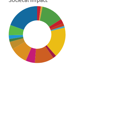
SDG16: Peace, Justice and
strong institutions (20%)
SDG7: Affordable and clean
energy (17%)