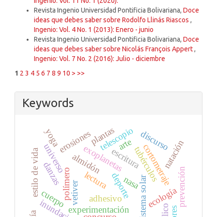
Ingenio: Vol. 11 No. 1 (2020):
Revista Ingenio Universidad Pontificia Bolivariana,
Doce
ideas que debes saber sobre Rodolfo Llinás Riascos
,
Ingenio: Vol. 4 No. 1 (2013): Enero - junio
Revista Ingenio Universidad Pontificia Bolivariana,
Doce
ideas que debes saber sobre Nicolás François Appert
,
Ingenio: Vol. 7 No. 2 (2016): Julio - diciembre
1
2
3
4
5
6
7
8
9
10
>
>>
Keywords
plantas
telescopio
yoga
discurso
erosiones
arte
natación
universo
cortometraje
exoplanetas
tubérculos
escritura
estilo de vida
almidón
danzas
prevención
polímero
lectura
deporte
nasa
sistema solar
vetiver
ecología
cuerpo
adhesivo
inundaciones
público
experimentación
concurso