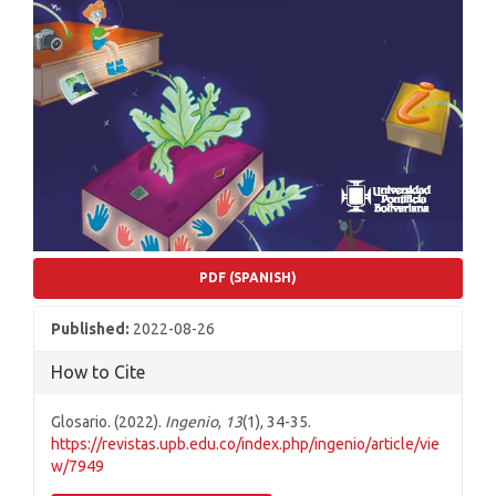
PDF (SPANISH)
Published:
2022-08-26
How to Cite
Glosario. (2022).
Ingenio
,
13
(1), 34-35.
https://revistas.upb.edu.co/index.php/ingenio/article/vie
w/7949