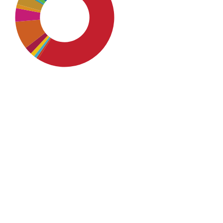
SDG4: Quality Education
(55%)
SDG16: Peace, Justice and
strong institutions (14%)
SDG9: Industry, innovation
and infrastructure (9%)