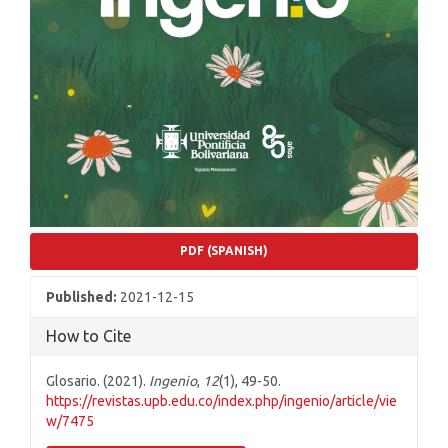
PDF (SPANISH)
Published:
2021-12-15
How to Cite
Glosario. (2021).
Ingenio
,
12
(1), 49-50.
https://revistas.upb.edu.co/index.php/ingenio/article/vie
w/7475