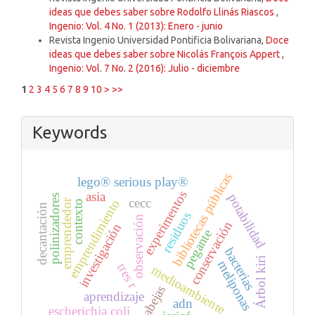
ideas que debes saber sobre Rodolfo Llinás Riascos
,
Ingenio: Vol. 4 No. 1 (2013): Enero - junio
Revista Ingenio Universidad Pontificia Bolivariana,
Doce
ideas que debes saber sobre Nicolás François Appert
,
Ingenio: Vol. 7 No. 2 (2016): Julio - diciembre
1
2
3
4
5
6
7
8
9
10
>
>>
Keywords
bibliotecas públicas
lego® serious play®
experimentos
asia
potabilidad
polinizadores
cecc
emprendimiento
emprendedor
contexto
decantación
residuos
observación
conservación
investigación
pegante
bacterias
Árbol kiri
meliponas
tres r
medioambiente
abejas
aprendizaje
adn
escherichia coli