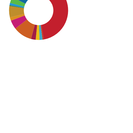
SDG4: Quality Education
(41%)
SDG16: Peace, Justice and
strong institutions (18%)
SDG9: Industry, innovation
and infrastructure (10%)