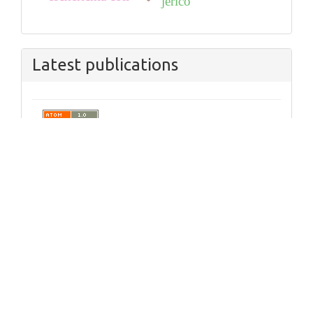
jericó
Latest publications
Políticas de Privacidad
|
Soporte
|
Ayuda
Todos los derechos reservados © Universidad
Pontificia Bolivariana