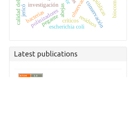
calidad del agua
observación
conservación
investigación
abejas
jericó
polinizadores
bacterias
pegante
residuos
críticos
escherichia coli
Latest publications