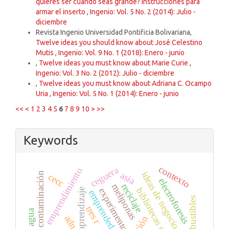
quieres ser cuando seas grande? Instrucciones para
armar el inserto
,
Ingenio: Vol. 5 No. 2 (2014): Julio -
diciembre
Revista Ingenio Universidad Pontificia Bolivariana,
Twelve ideas you should know about José Celestino
Mutis
,
Ingenio: Vol. 9 No. 1 (2018): Enero - junio
,
Twelve ideas you must know about Marie Curie
,
Ingenio: Vol. 3 No. 2 (2012): Julio - diciembre
,
Twelve ideas you must know about Adriana C. Ocampo
Uria
,
Ingenio: Vol. 5 No. 1 (2014): Enero - junio
<<
<
1
2
3
4
5
6
7
8
9
10
>
>>
Keywords
contexto
ceguera
emprendimiento
ideas de negocio
asia
contaminación
cecc
electroforesis
meliponas
reciclaje
bibliotecas públicas
experimentos
aprendizaje
emprendedor
biocombustibles
tres r
adn