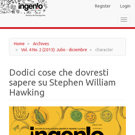
Main
Register
Login
Navigation
Main
Toggl
Content
navig
Sidebar
Home
Archives
Vol. 4 No. 2 (2013): Julio - diciembre
character
Dodici cose che dovresti
sapere su Stephen William
Hawking
Article
Sidebar