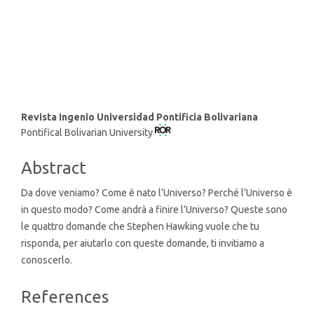
SDG11: Sustainable cities and
communities (8%)
Main
Revista Ingenio Universidad Pontificia Bolivariana
Pontifical Bolivarian University
Article
Content
Abstract
Da dove veniamo? Come è nato l’Universo? Perché l’Universo è
in questo modo? Come andrà a finire l’Universo? Queste sono
le quattro domande che Stephen Hawking vuole che tu
risponda, per aiutarlo con queste domande, ti invitiamo a
conoscerlo.
Article
References