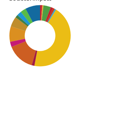
SDG7: Affordable and clean
energy (44%)
SDG9: Industry, innovation
and infrastructure (15%)