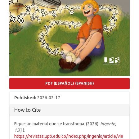
PDF (ESPAÑOL) (SPANISH)
Published:
2026-02-17
How to Cite
Fique: un material que se transforma. (2026).
Ingenio
,
15
(1).
https://revistas.upb.edu.co/index.php/ingenio/article/vie