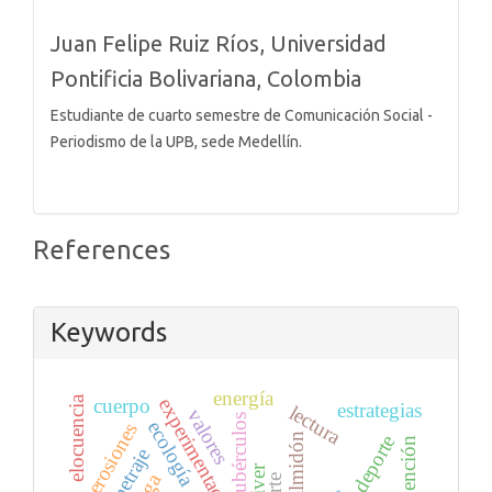
Juan Felipe Ruiz Ríos,
Universidad
Pontificia Bolivariana, Colombia
Estudiante de cuarto semestre de Comunicación Social -
Periodismo de la UPB, sede Medellín.
References
Keywords
energía
elocuencia
cuerpo
experimentación
estrategias
lectura
valores
tubérculos
ecología
erosiones
almidón
deporte
prevención
vetiver
arte