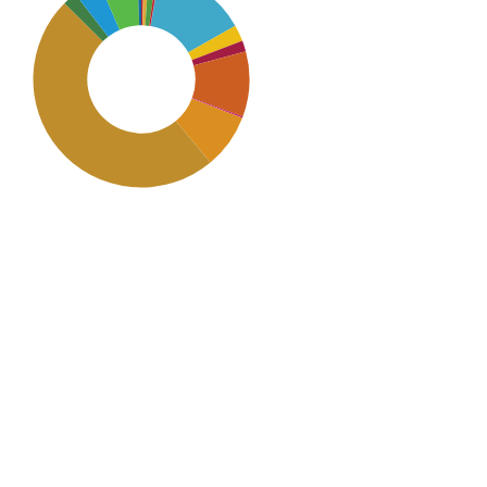
SDG12: Responsible
consumption and production
(48%)
SDG6: Clean water and
sanitation (14%)