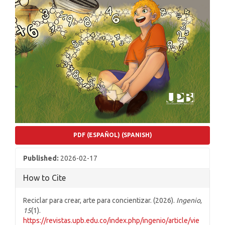
PDF (ESPAÑOL) (SPANISH)
Published:
2026-02-17
How to Cite
Reciclar para crear, arte para concientizar. (2026).
Ingenio
,
15
(1).
https://revistas.upb.edu.co/index.php/ingenio/article/vie