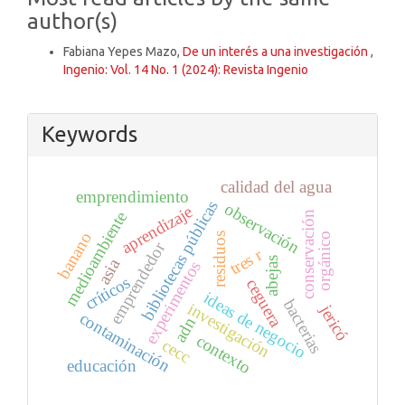
author(s)
Fabiana Yepes Mazo,
De un interés a una investigación
,
Ingenio: Vol. 14 No. 1 (2024): Revista Ingenio
Keywords
calidad del agua
emprendimiento
bibliotecas públicas
observación
aprendizaje
medioambiente
conservación
banano
orgánico
residuos
emprendedor
tres r
abejas
asia
experimentos
críticos
ceguera
ideas de negocio
bacterias
investigación
jericó
contaminación
adn
contexto
cecc
educación