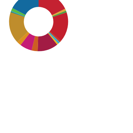
SDG1: No poverty (18%)
SDG16: Peace, Justice and
strong institutions (17%)
SDG12: Responsible
consumption and production
(17%)