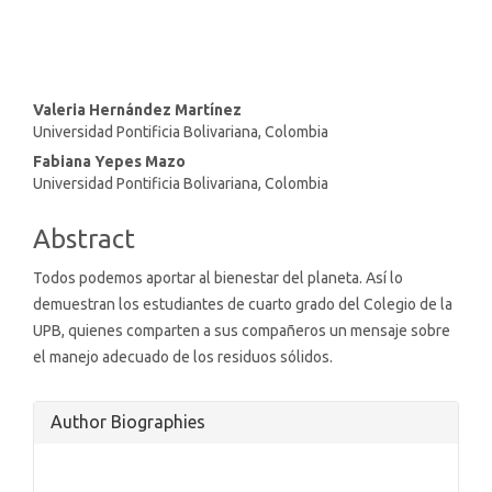
Main
Valeria Hernández Martínez
Universidad Pontificia Bolivariana, Colombia
Article
Fabiana Yepes Mazo
Content
Universidad Pontificia Bolivariana, Colombia
Abstract
Todos podemos aportar al bienestar del planeta. Así lo
demuestran los estudiantes de cuarto grado del Colegio de la
UPB, quienes comparten a sus compañeros un mensaje sobre
el manejo adecuado de los residuos sólidos.
Article
Author Biographies
Details