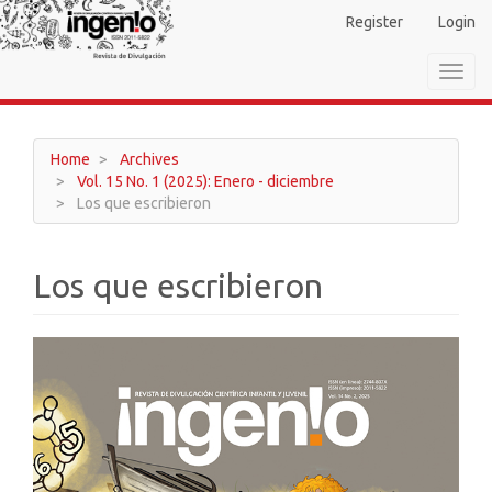
Main
Register
Login
Navigation
Main
Toggl
Content
navig
Sidebar
Home
Archives
Vol. 15 No. 1 (2025): Enero - diciembre
Los que escribieron
Los que escribieron
Article
Sidebar