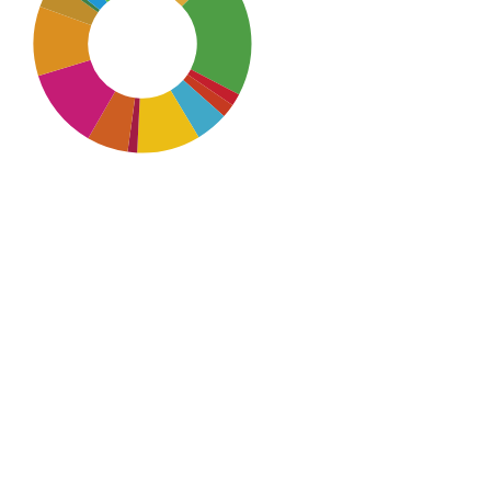
SDG3: Good health and well-
being (20%)
SDG10: Reduced inequalities
(12%)
SDG11: Sustainable cities and
communities (10%)