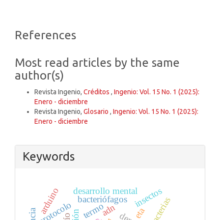
Article
References
Details
Most read articles by the same
author(s)
Revista Ingenio,
Créditos
,
Ingenio: Vol. 15 No. 1 (2025):
Enero - diciembre
Revista Ingenio,
Glosario
,
Ingenio: Vol. 15 No. 1 (2025):
Enero - diciembre
Keywords
insectos
arduino
desarrollo mental
bacteriófagos
bacterias
protocolo
termo
adn
eta
río