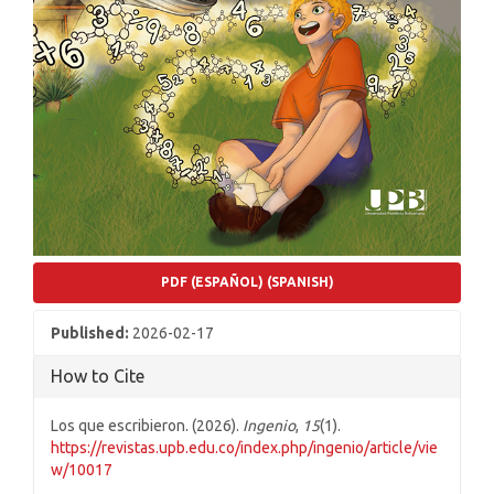
PDF (ESPAÑOL) (SPANISH)
Published:
2026-02-17
How to Cite
Los que escribieron. (2026).
Ingenio
,
15
(1).
https://revistas.upb.edu.co/index.php/ingenio/article/vie
w/10017