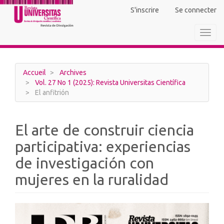
Navigation
S'inscrire
Se connecter
principale
Contenu
Toggl
principal
navig
Barre
latérale
Accueil
Archives
Vol. 27 No 1 (2025): Revista Universitas Científica
El anfitrión
El arte de construir ciencia
participativa: experiencias
de investigación con
mujeres en la ruralidad
Barre
latérale