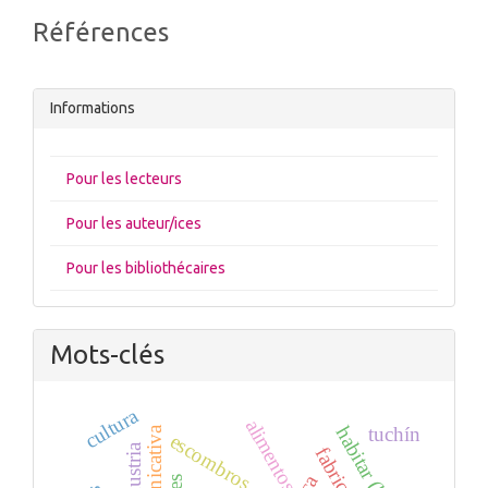
Références
Informations
Pour les lecteurs
Pour les auteur/ices
Pour les bibliothécaires
Mots-clés
cultura
alimentos
habitar (hábitos)
tuchín
escombros