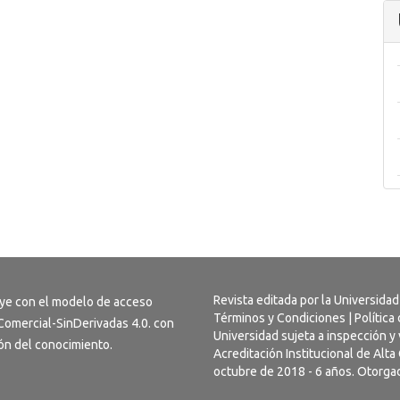
Revista editada por la Universidad
uye con el modelo de acceso
Términos y Condiciones
|
Política
omercial-SinDerivadas 4.0
. con
Universidad sujeta a inspección y 
usión del conocimiento.
Acreditación Institucional de Alt
octubre de 2018 - 6 años. Otorgad