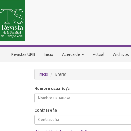
Navegación
principal
Contenido
principal
Barra
lateral
Revistas UPB
Inicio
Acerca de
Actual
Archivos
Inicio
Entrar
Nombre usuario/a
Contraseña