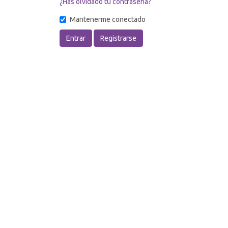
¿Has olvidado tu contraseña?
Mantenerme conectado
Entrar
Registrarse