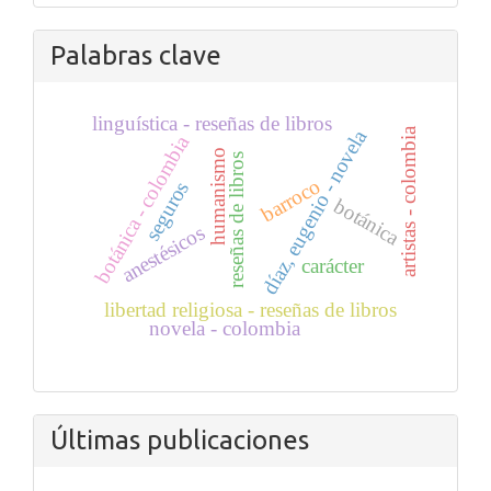
Palabras clave
linguística - reseñas de libros
artistas - colombia
díaz, eugenio - novela
botánica - colombia
humanismo
reseñas de libros
barroco
seguros
botánica
anestésicos
carácter
libertad religiosa - reseñas de libros
novela - colombia
Últimas publicaciones