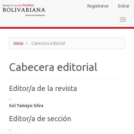
Navegación
Registrarse
Entrar
principal
Contenido
Toggl
principal
navig
Barra
lateral
Inicio
Cabecera editorial
Cabecera editorial
Editor/a de la revista
–
Sol Tamayo Silva
Editor/a de sección
–