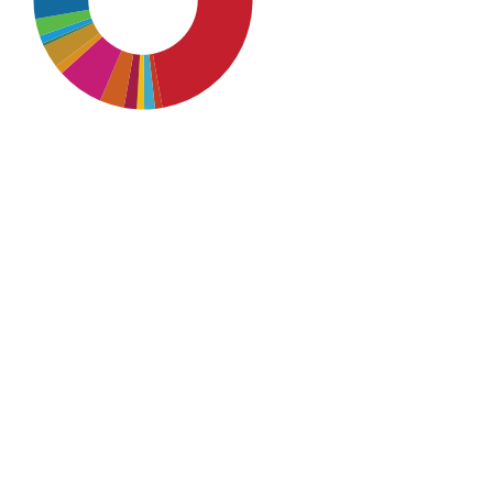
SDG4: Quality Education
(40%)
SDG16: Peace, Justice and
strong institutions (28%)
SDG10: Reduced inequalities
(7%)