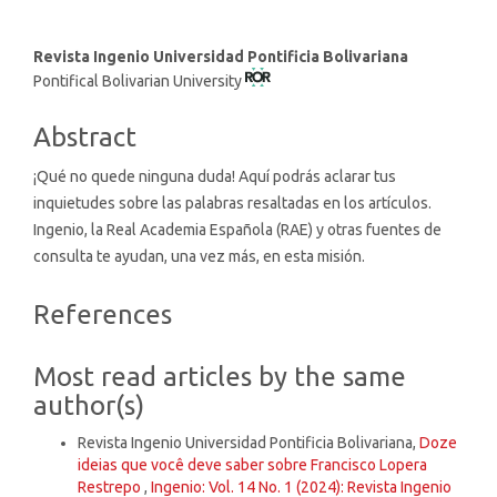
Main
Revista Ingenio Universidad Pontificia Bolivariana
Pontifical Bolivarian University
Article
Content
Abstract
¡Qué no quede ninguna duda! Aquí podrás aclarar tus
inquietudes sobre las palabras resaltadas en los artículos.
Ingenio, la Real Academia Española (RAE) y otras fuentes de
consulta te ayudan, una vez más, en esta misión.
Article
References
Details
Most read articles by the same
author(s)
Revista Ingenio Universidad Pontificia Bolivariana,
Doze
ideias que você deve saber sobre Francisco Lopera
Restrepo
,
Ingenio: Vol. 14 No. 1 (2024): Revista Ingenio