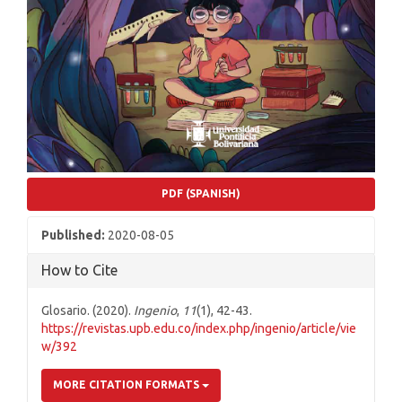
PDF (SPANISH)
Published:
2020-08-05
How to Cite
Glosario. (2020).
Ingenio
,
11
(1), 42-43.
https://revistas.upb.edu.co/index.php/ingenio/article/vie
w/392
MORE CITATION FORMATS