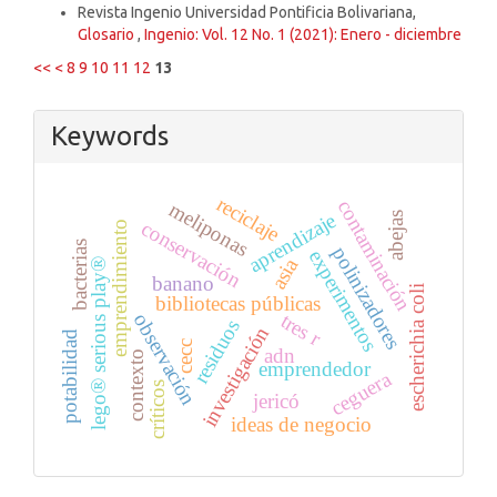
Revista Ingenio Universidad Pontificia Bolivariana,
Glosario
,
Ingenio: Vol. 12 No. 1 (2021): Enero - diciembre
<<
<
8
9
10
11
12
13
Keywords
reciclaje
contaminación
meliponas
aprendizaje
abejas
conservación
emprendimiento
bacterias
polinizadores
experimentos
asia
lego® serious play®
banano
escherichia coli
bibliotecas públicas
tres r
observación
residuos
investigación
potabilidad
cecc
adn
contexto
emprendedor
ceguera
críticos
jericó
ideas de negocio