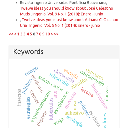
Revista Ingenio Universidad Pontificia Bolivariana,
Twelve ideas you should know about José Celestino
Mutis
,
Ingenio: Vol. 9 No. 1 (2018): Enero - junio
,
Twelve ideas you must know about Adriana C. Ocampo
Uria
,
Ingenio: Vol. 5 No. 1 (2014): Enero - junio
<<
<
1
2
3
4
5
6
7
8
9
10
>
>>
Keywords
cuerpo
concurso
energía
elocuencia
cortometraje
telescopio
erosiones
sistema solar
almidón
público
inundaciones
lectura
danzas
insectos
vetiver
experimentación
exoplanetas
universo
arte
estrategias
tubérculos
polímero
nasa
escritura
deporte
adhesivo
valores
ecología
yoga