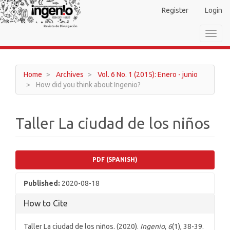
Main
Register
Login
Navigation
Main
Toggl
Content
navig
Sidebar
Home
Archives
Vol. 6 No. 1 (2015): Enero - junio
How did you think about Ingenio?
Taller La ciudad de los niños
Article
PDF (SPANISH)
Sidebar
Published:
2020-08-18
How to Cite
Taller La ciudad de los niños. (2020).
Ingenio
,
6
(1), 38-39.