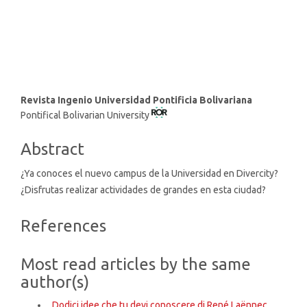
SDG9: Industry, innovation
and infrastructure (6%)
Main
Revista Ingenio Universidad Pontificia Bolivariana
Pontifical Bolivarian University
Article
Content
Abstract
¿Ya conoces el nuevo campus de la Universidad en Divercity?
¿Disfrutas realizar actividades de grandes en esta ciudad?
Article
References
Details
Most read articles by the same
author(s)
,
Dodici idee che tu devi conoscere di René Laënnec