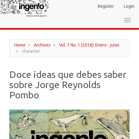
Main
Register
Login
Navigation
Main
Toggl
Content
navig
Sidebar
Home
Archives
Vol. 7 No. 1 (2016): Enero - junio
character
Doce ideas que debes saber
sobre Jorge Reynolds
Pombo
Article
Sidebar