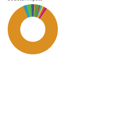
SDG11: Sustainable cities and
communities (83%)
SDG15: Life in Land (3%)
SDG3: Good health and well-