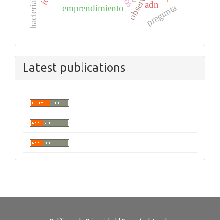
bacterias
adn
pregunta
emprendimiento
Latest publications