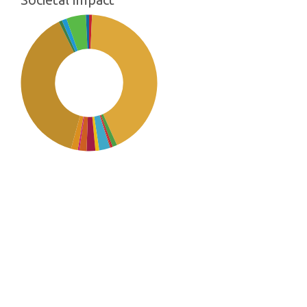
SDG2: Zero hunger (43%)
SDG12: Responsible
consumption and production
(38%)