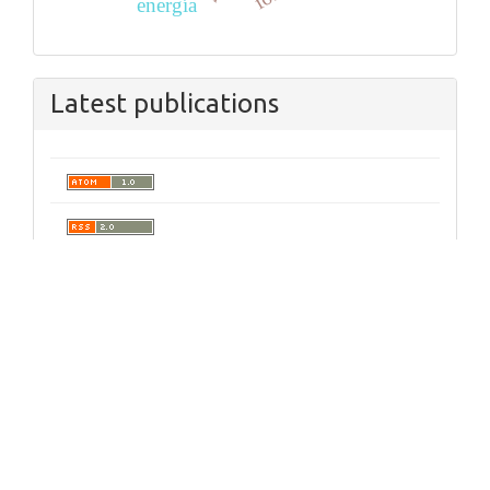
energía
Latest publications
Políticas de Privacidad
|
Soporte
|
Ayuda
Todos los derechos reservados © Universidad
Pontificia Bolivariana