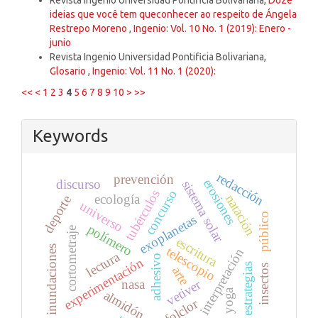
ideias que você tem queconhecer ao respeito de Ángela
Restrepo Moreno
,
Ingenio: Vol. 10 No. 1 (2019): Enero -
junio
Revista Ingenio Universidad Pontificia Bolivariana,
Glosario
,
Ingenio: Vol. 11 No. 1 (2020):
<<
<
1
2
3
4
5
6
7
8
9
10
>
>>
Keywords
redacción
prevención
erosiones
discurso
sistema solar
tubérculos
concurso
natación
ecología
deporte
universo
público
exoplanetas
polímero
cortometraje
escritura
inundaciones
telescopio
interpretación
lectura
adhesivo
experimentación
estrategias
insectos
arte
vetiver
nasa
yoga
almidón
folclor