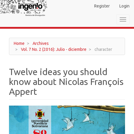
Main
Register
Login
Navigation
Main
Toggl
Content
navig
Sidebar
Home
Archives
Vol. 7 No. 2 (2016): Julio - diciembre
character
Twelve ideas you should
know about Nicolas François
Appert
Article
Sidebar