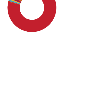
SDG4: Quality Education
(74%)
SDG10: Reduced inequalities
(8%)
SDG16: Peace, Justice and
strong institutions (2%)