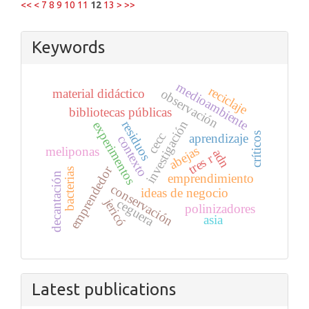
<<
<
7
8
9
10
11
12
13
>
>>
Keywords
medioambiente
reciclaje
material didáctico
observación
bibliotecas públicas
residuos
investigación
experimentos
cecc
críticos
aprendizaje
contexto
abejas
meliponas
adn
tres r
emprendedor
bacterias
decantación
emprendimiento
conservación
ideas de negocio
jericó
ceguera
polinizadores
asia
Latest publications