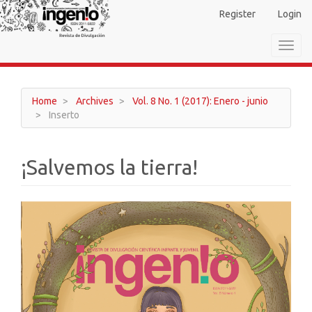
Main
Register
Login
Navigation
Main
Toggl
Content
navig
Sidebar
Home
Archives
Vol. 8 No. 1 (2017): Enero - junio
Inserto
¡Salvemos la tierra!
Article
Sidebar