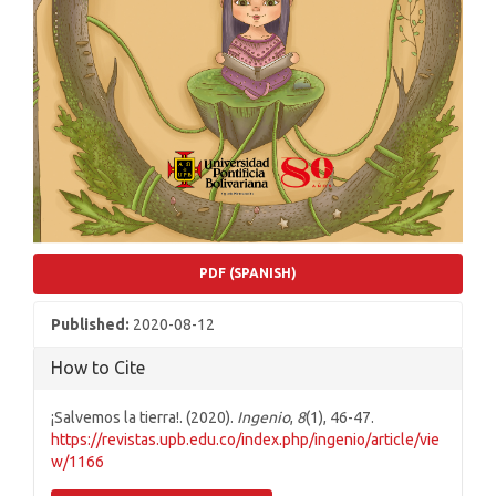
PDF (SPANISH)
Published:
2020-08-12
How to Cite
¡Salvemos la tierra!. (2020).
Ingenio
,
8
(1), 46-47.
https://revistas.upb.edu.co/index.php/ingenio/article/vie
w/1166