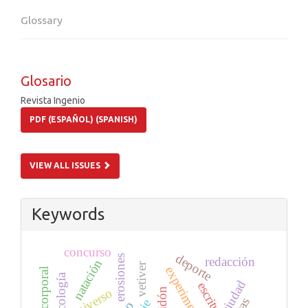
Glossary
Glosario
Revista Ingenio
PDF (ESPAÑOL) (SPANISH)
VIEW ALL ISSUES
Keywords
concurso
deporte
erosiones
redacción
natación
vetiver
experimentación
ecología
ciudad
escritura
universo