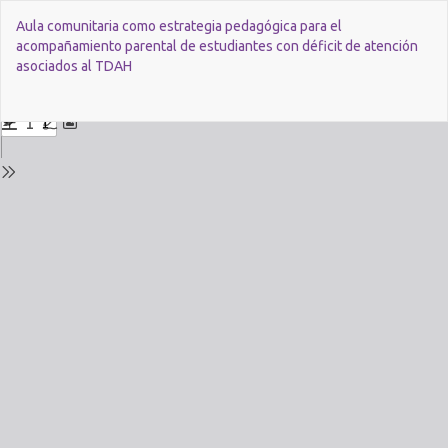
Voltar
Aula comunitaria como estrategia pedagógica para el
aos
acompañamiento parental de estudiantes con déficit de atención
Detalhes
asociados al TDAH
da
Edição
Bai