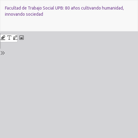
Voltar
Facultad de Trabajo Social UPB: 80 años cultivando humanidad,
aos
innovando sociedad
Detalhes
da
Edição
Bai