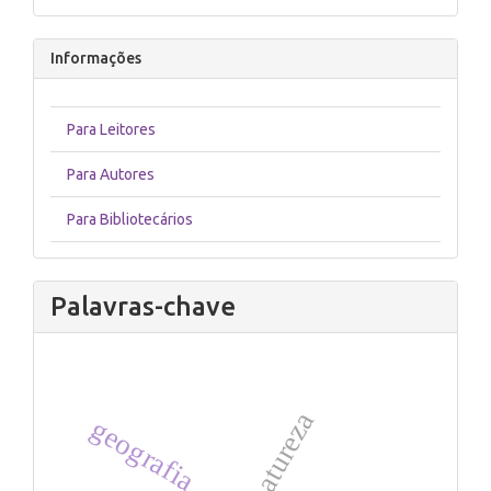
Informações
Para Leitores
Para Autores
Para Bibliotecários
Palavras-chave
natureza
geografia