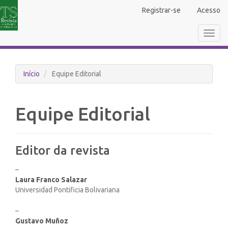
Navegação
Registrar-se
Acesso
Principal
Conteúdo
Toggl
principal
navig
Barra
Lateral
Início
Equipe Editorial
Equipe Editorial
Editor da revista
–
Laura Franco Salazar
Universidad Pontificia Bolivariana
–
Gustavo Muñoz