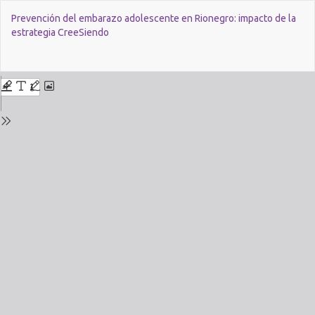
Ritorna
Prevención del embarazo adolescente en Rionegro: impacto de la
ai
estrategia CreeSiendo
dettagli
del
fascicolo
Sca