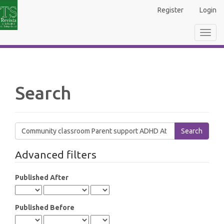
Main
Register
Login
Navigation
Main
Toggl
Content
navig
Sidebar
Search
Search
articles
for
Advanced filters
Published After
Published Before