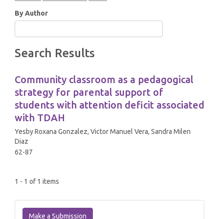
By Author
Search Results
Community classroom as a pedagogical
strategy for parental support of
students with attention deficit associated
with TDAH
Yesby Roxana Gonzalez, Victor Manuel Vera, Sandra Milen
Diaz
62-87
1 - 1 of 1 items
Make
a
Make a Submission
Submission