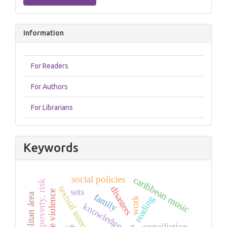
Information
For Readers
For Authors
For Librarians
Keywords
social policies
caribbean music
poverty, risk
textual interpretation
disasters
sets
genre violence
metropolitan área
family
reading
work
knowledge
conciliation