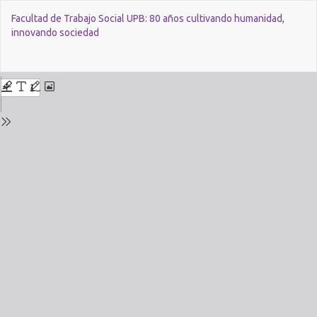
Return
Facultad de Trabajo Social UPB: 80 años cultivando humanidad,
to
innovando sociedad
Issue
Details
Do