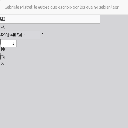
Return
Gabriela Mistral: la autora que escribió por los que no sabían leer
to
Issue
Details