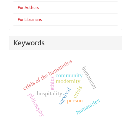
For Authors
For Librarians
Keywords
crisis of the humanities
humanism
community
ethics
modernity
crisis
survival
hospitality
philosophy
humanities
person