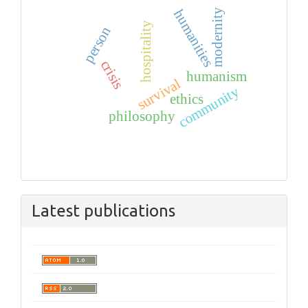
humanities
modernity
hospitality
person
crisis
humanism
survival
community
ethics
philosophy
Latest publications