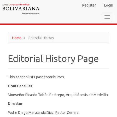
Main
Register
Login
Navigation
Main
Toggl
Content
navig
Sidebar
Home
Editorial History
Editorial History Page
This section lists past contributors.
Gran Canciller
Monseñor Ricardo Tobón Restrepo, Arquidiócesis de Medellin
Director
Padre Diego Marulanda Díaz, Rector General