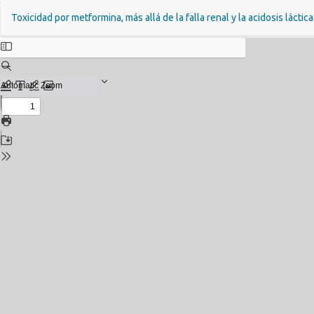
Volver
Toxicidad por metformina, más allá de la falla renal y la acidosis láctic
a
los
detalles
del
número