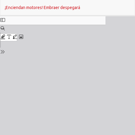
Return
Do
¡Enciendan motores! Embraer despegará
to
Issue
Details