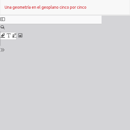
Return
Do
Una geometría en el geoplano cinco por cinco
to
Issue
Details