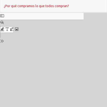
Return
Do
¿Por qué compramos lo que todos compran?
to
Issue
Details