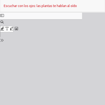
Return
Do
Escuchar con los ojos: las plantas te hablan al oído
to
Issue
Details