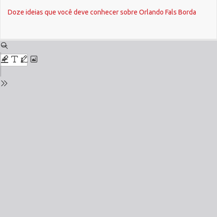
Return
Doze ideias que você deve conhecer sobre Orlando Fals Borda
to
Issue
Details
Do