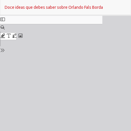
Return
Do
Doce ideas que debes saber sobre Orlando Fals Borda
to
Issue
Details