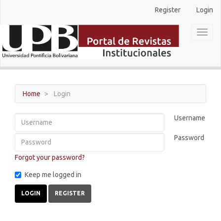
Main
Register
Login
Navigation
Main
Toggl
Content
naviga
Sidebar
Home
Login
Username
Password
Forgot your password?
Keep me logged in
LOGIN
REGISTER