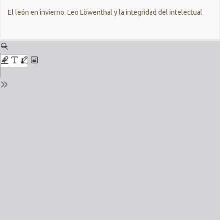
Return
El león en invierno. Leo Löwenthal y la integridad del intelectual
to
Issue
Details
Do