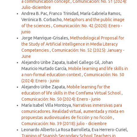
a communication concept
,
Comunicación: No. 51 (2024):
Julio-diciembre
Andrea B. Pac, Franco Trinidad, María Gabriela Ramos,
Verónica B. Corbacho,
Metaphors and the public image
of the sciences
,
Comunicación: No. 42 (2020): Enero -
junio
Jorge Manrique-Grisales,
Methodological Proposal for
the Study of Artificial Intelligence in Media Literacy
Competencies
,
Comunicación: No. 52 (2025): January -
June
Alejandro Uribe Zapata, Isabel Gallego Gil, Johan
Mauricio Hurtado García,
Mobile learning and life skills in
a non-formal education context
,
Comunicación: No. 50
(2024): Enero - junio
Alejandro Uribe Zapata,
Mobile learning for the
education of life skills in the Comfama Virtual School
,
Comunicación: No. 50 (2024): Enero - junio
María Isabel Villa Montoya,
Narrativas inmersivas para
comunicadores. Realidad virtual, aumentada y mixta en
propuestas audiovisuales de ficción y no ficción
,
Comunicación: No. 39 (2018): julio - diciembre
Leonardo Alberto La Rosa Barrolleta, Eva Herrero-Curiel,
Training of Spanish Secondary School Teachers in