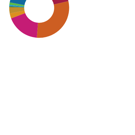
SDG9: Industry, innovation
and infrastructure (30%)
SDG16: Peace, Justice and
strong institutions (22%)
SDG10: Reduced inequalities
(18%)