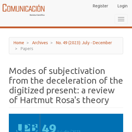
Main
Register
Login
Navigation
Main
Toggl
Content
navig
Sidebar
Home
Archives
No. 49 (2023): July - December
Papers
Modes of subjectivation
from the deceleration of the
digitized present: a review
of Hartmut Rosa's theory
Article
Sidebar