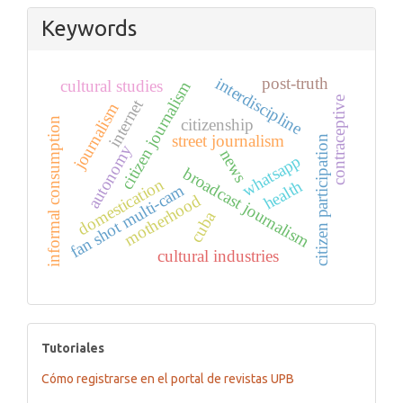
Keywords
post-truth
interdiscipline
cultural studies
citizen journalism
contraceptive
internet
journalism
informal consumption
citizenship
street journalism
citizen participation
autonomy
news
whatsapp
broadcast journalism
domestication
health
fan shot multi-cam
motherhood
cuba
cultural industries
tutoriales
Tutoriales
Cómo registrarse en el portal de revistas UPB