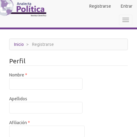
Navegación
Registrarse
Entrar
principal
Contenido
Toggl
principal
navig
Barra
lateral
Inicio
Registrarse
Perfil
Obligatorio
Nombre
*
Apellidos
Obligatorio
Afiliación
*