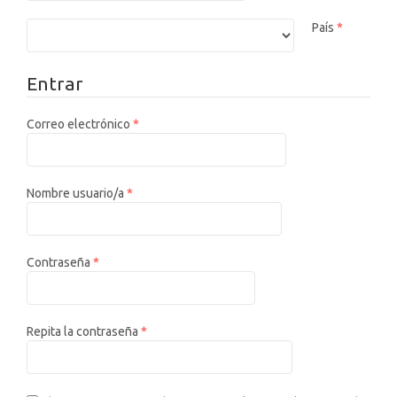
Obligator
País
*
Entrar
Obligatorio
Correo electrónico
*
Obligatorio
Nombre usuario/a
*
Obligatorio
Contraseña
*
Obligatorio
Repita la contraseña
*