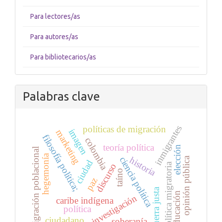
Para lectores/as
Para autores/as
Para bibliotecarios/as
Palabras clave
inmigrantes
políticas de migración
imagen
marketing
filosofía política;
colombia
teoría política
elección
migración poblacional
hegemonía
ciencia política
historia
opinión pública
ciudad
política migratoria
discurso
taíno
paz
guerra justa
educación
investigación
caribe indígena
política
ciudadano
soberanía