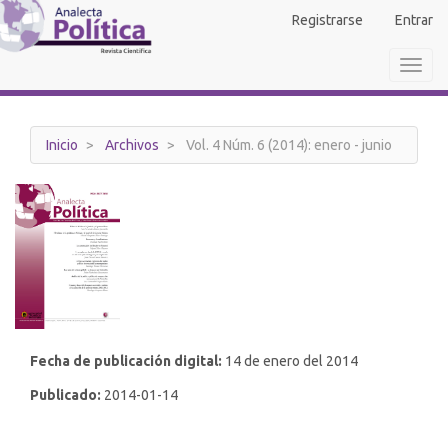
Navegación
Registrarse
Entrar
principal
Contenido
Toggl
principal
navig
Barra
lateral
Inicio
Archivos
Vol. 4 Núm. 6 (2014): enero - junio
Fecha de publicación digital:
14 de enero del 2014
Publicado:
2014-01-14