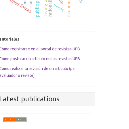
public policy
living well
rationality
armed forces
needs
tutoriales
Tutoriales
Cómo registrarse en el portal de revistas UPB
Cómo postular un artículo en las revistas UPB
Cómo realizar la revisión de un artículo (par
evaluador o revisor)
Latest publications