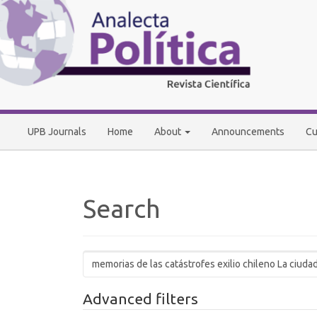
Main
Navigation
Main
Content
Sidebar
UPB Journals
Home
About
Announcements
Cu
Search
Search
articles
for
Advanced filters