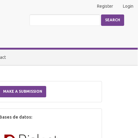
Register
Login
SEARCH
act
Make
a
MAKE A SUBMISSION
Submission
index
Bases de datos: