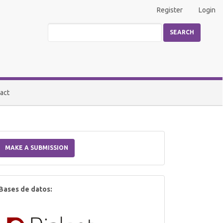
Register
Login
SEARCH
act
Make
a
MAKE A SUBMISSION
Submission
index
Bases de datos: