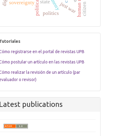
hegemony
state
sovereignty
just war
citizen
politics
tutoriales
Tutoriales
Cómo registrarse en el portal de revistas UPB
Cómo postular un artículo en las revistas UPB
Cómo realizar la revisión de un artículo (par
evaluador o revisor)
Latest publications