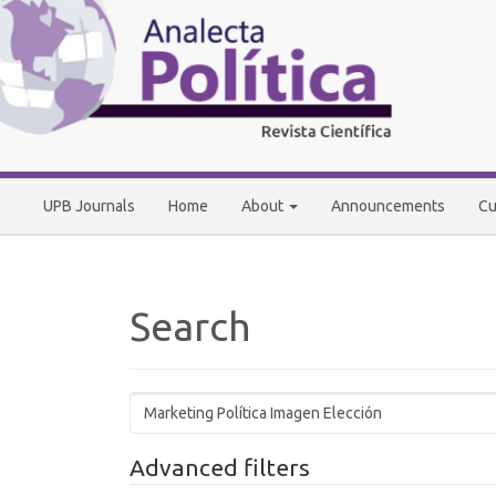
Main
Navigation
Main
Content
Sidebar
UPB Journals
Home
About
Announcements
Cu
Search
Search
articles
for
Advanced filters