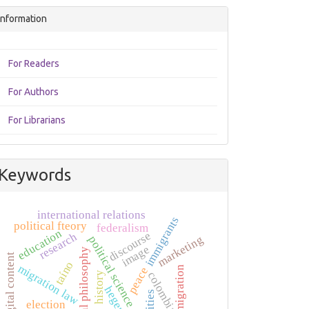
Information
For Readers
For Authors
For Librarians
Keywords
international relations
immigrants
political fteory
federalism
education
discourse
research
marketing
political science
image
political philosophy
digital content
taíno
migration law
human migration
peace
colombia
history
cities
election